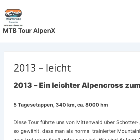
↓
Zum
Inhalt
MTB Tour AlpenX
2013 – leicht
2013 – Ein leichter Alpencross zum
5 Tagesetappen, 340 km, ca. 8000 hm
Diese Tour führte uns von Mittenwald über Schotter
so gewählt, dass man als normal trainierter Mountai
man trotzdem Spaß unterwegs hat. Wir sind Anfang A