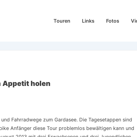
Hauptnavigation
Touren
Links
Fotos
Vi
 Appetit holen
-, und Fahrradwege zum Gardasee. Die Tagesetappen sind
nbike Anfänger diese Tour problemlos bewältigen kann und
ugust 2013 mit drei Erwachsenen und drei Jugendlichen