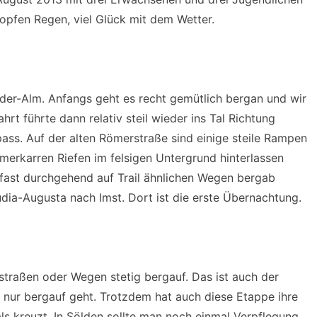
Tropfen Regen, viel Glück mit dem Wetter.
lder-Alm. Anfangs geht es recht gemütlich bergan und wir
rt führte dann relativ steil wieder ins Tal Richtung
ss. Auf der alten Römerstraße sind einige steile Rampen
erkarren Riefen im felsigen Untergrund hinterlassen
fast durchgehend auf Trail ähnlichen Wegen bergab
dia-Augusta nach Imst. Dort ist die erste Übernachtung.
straßen oder Wegen stetig bergauf. Das ist auch der
h nur bergauf geht. Trotzdem hat auch diese Etappe ihre
als kreuzt. In Sölden sollte man noch einmal Verpflegung