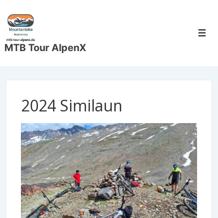
↓
Zum
Inhalt
Men
MTB Tour AlpenX
2024 Similaun